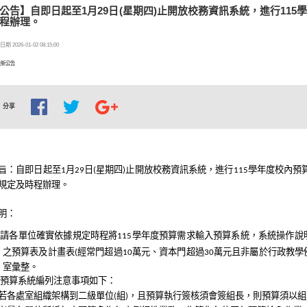
公告】自即日起至1月29日(星期四)止開放校務資訊系統，進行11
程辦理。
期 2026-01-02 08:15:00
最新公告
分享
旨：自即日起至1月29日(星期四)止開放校務資訊系統，進行115學年度校內
規定及時程辦理。
明：
請各單位確實依據規定時程將115學年度預算需求輸入預算系統，系統操作說明
之預算表及計畫表(經常門超過10萬元、資本門超過30萬元且非屬於行政教
室彙整。
預算系統編列注意事項如下：
若各處室組織架構到二級單位(組)，且預算執行簽核須會簽組長，則預算須以