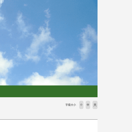
大
字級大小
小
中