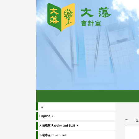
跳
到
主
要
內
容
區
塊
:::
English
:::
首
人員職掌 Faculty and Staff
下載專區 Download