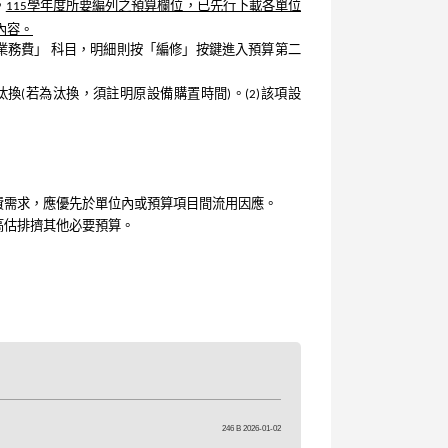
，
115學年度所要編列之預算欄位，已先行下載各單位
內容。
-業務費」 科目，明細則按「編修」按鍵進入預算第二
換(若為汰換，須註明原設備購置時間)。(2)該項設
費需求，應優先於單位內或預算項目間流用因應。
高估排擠其他必要預算。
246 B 2026-01-02