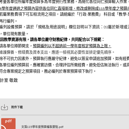
考量各單位所編年度預算多為年度例行性業務，為簡化各位同仁預算輸入作業
14學年度通過之預算內容供各位同仁直接新增、修改或刪除成115學年度之預算
若屬業務費項下可互相流用之項目，請統編於「行政-業務費」 科目或「教學
再行編列。
編列設備預算，請於「規格及用途說明」欄位註明以下資訊：(1)屬於新增或汰
，單位現有數量。
因教學資源有限，請各單位嚴守財務紀律，共同配合以下規範：
請各單位撙節開支，
預算編列以不超過前一學年度核定預算為上限。
維護
保
養、修繕費及資本支出，應逐一檢視其必要性並排定優先順序。
除不可抗力因素外，預算執行應嚴守紀律，避免以簽呈申請追加預算，如有經
各單位編列預算前，應確實訪價、合理評估所需經費，避免低估無法執行，或
符合專案規定之預算項目，務必編列於專案預算項下執行。
計室 敬啟
附件下載
文藻115學年度預算編製要點.pdf