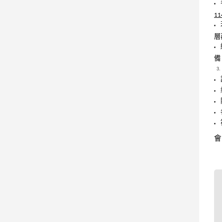
1
層
備
會