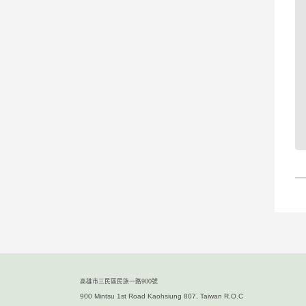
高雄市三民區民族一路900號
900 Mintsu 1st Road Kaohsiung 807, Taiwan R.O.C