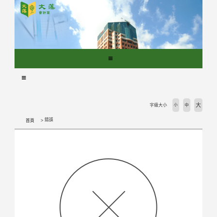
跳
到
主
要
內
容
區
塊
大
字級大小
小
中
錯誤
首頁