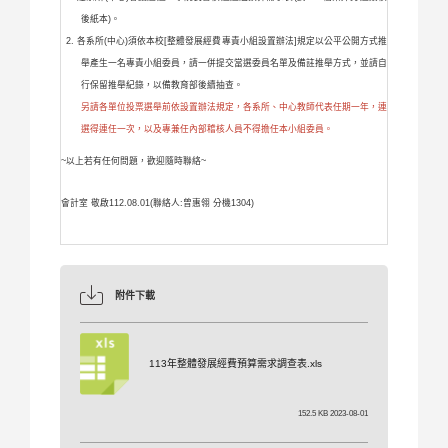
後紙本)。
各系所(中心)須依本校[整體發展經費專責小組設置辦法]規定以公平公開方式推
舉產生一名專責小組委員，請一併提交當選委員名單及備註推舉方式，並請自
行保留推舉紀錄，以備教育部後續抽查。
另請各單位投票選舉前依設置辦法規定，各系所、中心教師代表任期一年，連
選得連任一次，以及專兼任內部稽核人員不得擔任本小組委員。
~以上若有任何問題，歡迎隨時聯絡~
會計室 敬啟112.08.01(聯絡人:曾惠翎 分機1304)
附件下載
113年整體發展經費預算需求調查表.xls
152.5 KB 2023-08-01