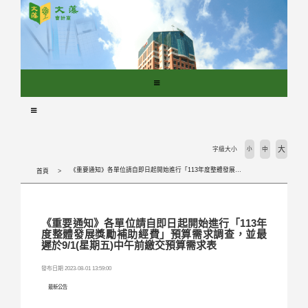
跳
到
主
要
內
容
區
塊
大
字級大小
小
中
《重要通知》各單位請自即日起開始進行「113年度整體發展獎勵補助經費」預算需求調查，並最遲於9/1(星期五)中午前繳交預算需求表
首頁
《重要通知》各單位請自即日起開始進行「113年
度整體發展獎勵補助經費」預算需求調查，並最
遲於9/1(星期五)中午前繳交預算需求表
發布日期 2023-08-01 13:59:00
最新公告