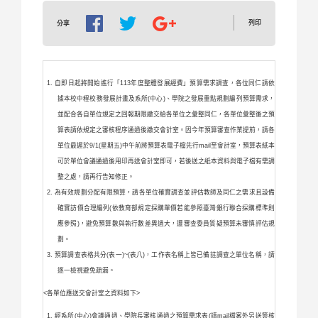
列印
分享
自即日起將開始進行「113年度整體發展經費」預算需求調查，各位同仁請依
據本校中程校務發展計畫及系所(中心)、學院之發展重點規劃編列預算需求，
並配合各自單位規定之回報期限繳交給各單位之彙整同仁，各單位彙整後之預
算表請依規定之審核程序通過後繳交會計室。因今年預算審查作業提前，請各
單位最遲於9/1(星期五)中午前將預算表電子檔先行mail至會計室，預算表紙本
可於單位會議通過後用印再送會計室即可，若後送之紙本資料與電子檔有需調
整之處，請再行告知修正。
為有效規劃分配有限預算，請各單位確實調查並評估教師及同仁之需求且設備
確實訪價合理編列(依教育部規定採購單價若能參照臺灣銀行聯合採購標準則
應參照)，避免預算數與執行數差異過大，遭審查委員質疑預算未審慎評估規
劃。
預算調查表格共分(表一)~(表八)，工作表名稱上皆已備註調查之單位名稱，請
逐一檢視避免疏漏。
<各單位應送交會計室之資料如下>
經系所(中心)會議通過、學院長審核通過之預算需求表(請mail檔案外另送簽核